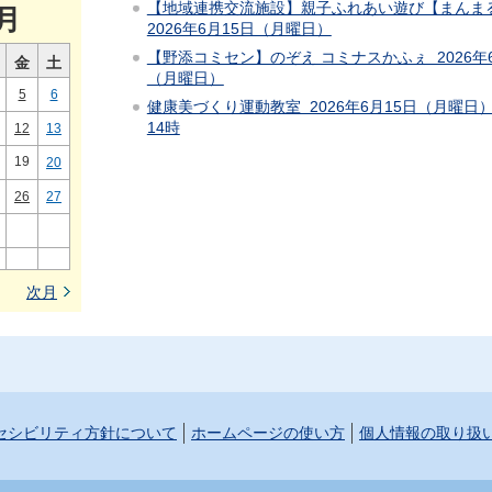
【地域連携交流施設】親子ふれあい遊び【まんまる】
月
2026年6月15日（月曜日）
【野添コミセン】のぞえ コミナスかふぇ 2026年6月
金
土
（月曜日）
5
6
健康美づくり運動教室 2026年6月15日（月曜日） 
14時
12
13
19
20
26
27
次月
セシビリティ方針について
ホームページの使い方
個人情報の取り扱