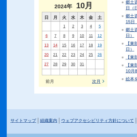
郷土資
10月
2024年
日（
郷土資
日
月
火
水
木
金
土
15
1
2
3
4
5
郷土資
日）
6
7
8
9
10
11
12
【東部
13
14
15
16
17
18
19
日）
20
21
22
23
24
25
26
【東部
27
28
29
30
31
【東部
10月
絵本を
前月
次月
サイトマップ
組織案内
ウェブアクセシビリティ方針について