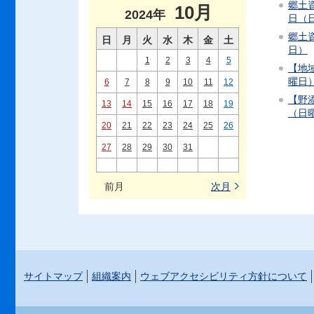
郷土資
10月
2024年
日（
郷土資
日
月
火
水
木
金
土
日）
1
2
3
4
5
【地域
曜日
6
7
8
9
10
11
12
【野添
13
14
15
16
17
18
19
（日
20
21
22
23
24
25
26
27
28
29
30
31
前月
次月
サイトマップ
組織案内
ウェブアクセシビリティ方針について