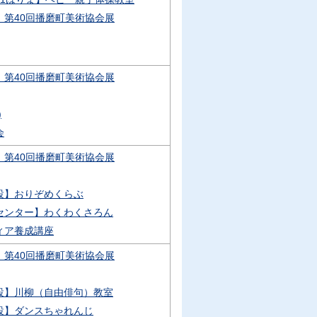
】第40回播磨町美術協会展
】第40回播磨町美術協会展
)
会
】第40回播磨町美術協会展
設】おりぞめくらぶ
センター】わくわくさろん
ィア養成講座
】第40回播磨町美術協会展
設】川柳（自由俳句）教室
設】ダンスちゃれんじ