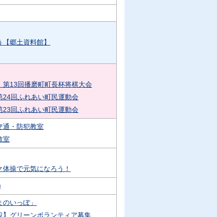
う【郷土資料館】
】第13回播磨町町長杯将棋大会
第24回ふれあい町民運動会
第23回ふれあい町民運動会
交通・防犯教室
教室
ク体操で元気になろう！
)
まのいっぽ」
設】グリーンボランティア募集