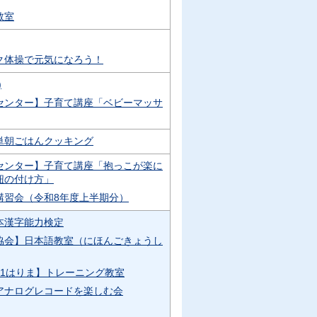
教室
ク体操で元気になろう！
)
センター】子育て講座「ベビーマッサ
単朝ごはんクッキング
センター】子育て講座「抱っこが楽に
紐の付け方」
講習会（令和8年度上半期分）
本漢字能力検定
協会】日本語教室（にほんごきょうし
21はりま】トレーニング教室
アナログレコードを楽しむ会