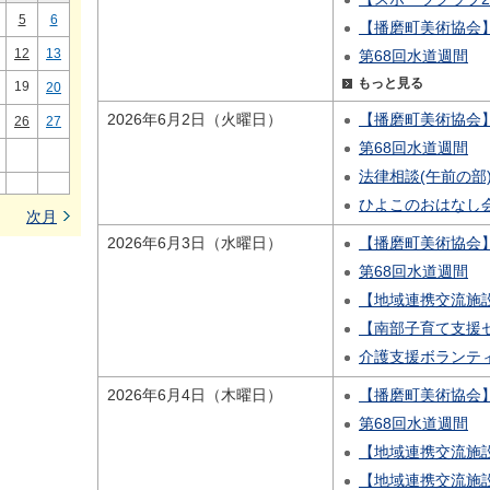
5
6
【播磨町美術協会
12
13
第68回水道週間
もっと見る
19
20
2026年6月2日（火曜日）
【播磨町美術協会
26
27
第68回水道週間
法律相談(午前の部
ひよこのおはなし
次月
2026年6月3日（水曜日）
【播磨町美術協会
第68回水道週間
【地域連携交流施
【南部子育て支援
介護支援ボランテ
2026年6月4日（木曜日）
【播磨町美術協会
第68回水道週間
【地域連携交流施
【地域連携交流施