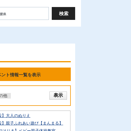
ベント情報一覧を表示
の他
設】大人のぬりえ
設】親子ふれあい遊び【まんまる】
21はりま】ベビー親子体操教室