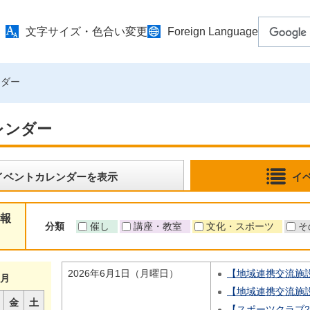
文字サイズ・色合い変更
Foreign Language
ンダー
レンダー
イベントカレンダーを表示
イ
報
分類
催し
講座・教室
文化・スポーツ
そ
2026年6月1日（月曜日）
【地域連携交流施
月
【地域連携交流施
金
土
【スポーツクラブ