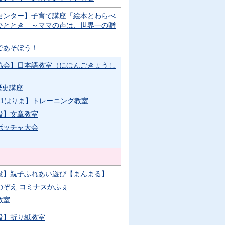
センター】子育て講座「絵本とわらべ
ひととき」～ママの声は、世界一の贈
であそぼう！
協会】日本語教室（にほんごきょうし
歴史講座
21はりま】トレーニング教室
設】文章教室
ボッチャ大会
設】親子ふれあい遊び【まんまる】
のぞえ コミナスかふぇ
教室
設】折り紙教室