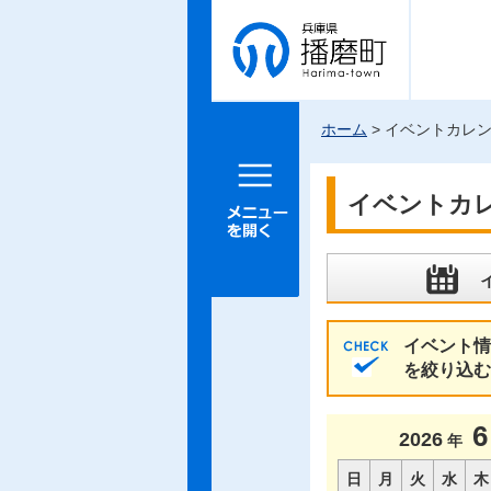
兵庫県 播
磨町
ホーム
> イベントカレ
メニュー
を開く
イベントカ
イベント情
を絞り込む
6
2026
年
日
月
火
水
木