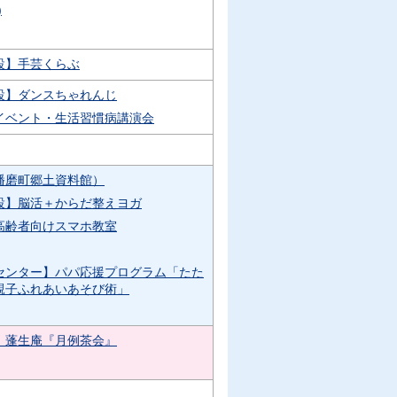
)
設】手芸くらぶ
設】ダンスちゃれんじ
イベント・生活習慣病講演会
播磨町郷土資料館）
設】脳活＋からだ整えヨガ
高齢者向けスマホ教室
センター】パパ応援プログラム「たた
親子ふれあいあそび術」
】蓬生庵『月例茶会』