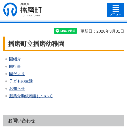
兵庫県 播磨
町
メニュー
更新日：2026年3月31日
播磨町立播磨幼稚園
園紹介
園行事
園だより
子どもの生活
お知らせ
服薬介助依頼書について
お問い合わせ