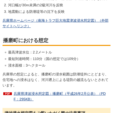
河口幅が30m未満の2級河川を反映
地震動による防潮堤等の沈下を反映
兵庫県ホームページ（南海トラフ巨大地震津波浸水想定図）（外部
サイトへリンク）
播磨町における想定
最高津波水位：2.2メートル
最短到達時間：110分（国の想定では109分）
浸水面積：3ヘクタール
兵庫県の想定によると、播磨町の浸水範囲は防潮堤外にとどまり、
住宅地への浸水はなく、河川遡上による堤防の越流もないとされて
います。
兵庫県津波浸水想定図：播磨町（平成26年2月公表）（PD
F：295KB）