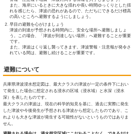
また、海岸にいるときに大きな揺れや長い時間ゆっくりとした揺
れを感じたら、津波の恐れがあるので、ただちにできるだけ標高
の高いところへ避難するようにしましょう。
早目の避難を心がけましょう
津波の到達が予想される時間内に、安全な場所へ避難しましょ
う。この場合、「津波が到達しない場所」へ避難することが重要
です。
また、津波はくり返し襲ってきます。津波警報・注意報が発令さ
れている間は、避難し続けることが重要です。
避難について
兵庫県津波浸水想定図は、最大クラスの津波が一定の条件下におい
て発生した場合に想定される浸水の区域（浸水域）と水深（浸水
深）を表したものです。
最大クラスの津波は、現在の科学的知見を基に、過去に実際に発生
した津波や今後発生が予想される津波から想定したものであり、こ
れよりも大きな津波が発生する可能性がないというものではありま
せん。
避難される場合は、浸水想定区域にこだわることなく、できるだけ