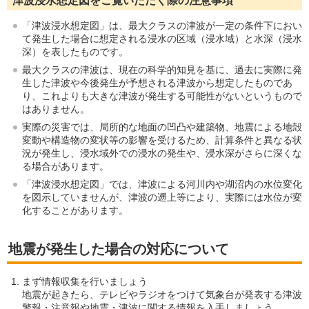
津波浸水想定図をご覧いただく際の注意事項
「津波浸水想定図」は、最大クラスの津波が一定の条件下におい
て発生した場合に想定される浸水の区域（浸水域）と水深（浸水
深）を表したものです。
最大クラスの津波は、現在の科学的知見を基に、過去に実際に発
生した津波や今後発生が予想される津波から想定したものであ
り、これよりも大きな津波が発生する可能性がないというもので
はありません。
実際の災害では、局所的な地面の凹凸や建築物、地震による地殻
変動や構造物の変状等の影響を受けるため、計算条件と異なる状
況が発生し、浸水域外での浸水の発生や、浸水深がさらに深くな
る場合があります。
「津波浸水想定図」では、津波による河川内や湖沼内の水位変化
を図示していませんが、津波の遡上等により、実際には水位が変
化することがあります。
地震が発生した場合の対応について
まず情報収集を行いましょう
地震が起きたら、テレビやラジオをつけて気象台が発表する津波
警報・注意報や地震・津波に関する情報を入手しましょう。