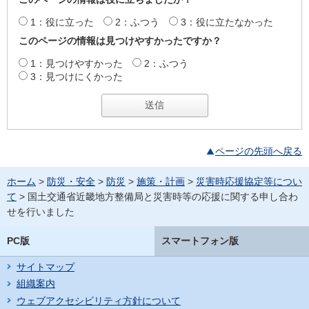
1：役に立った
2：ふつう
3：役に立たなかった
このページの情報は見つけやすかったですか？
1：見つけやすかった
2：ふつう
3：見つけにくかった
ページの先頭へ戻る
ホーム
>
防災・安全
>
防災
>
施策・計画
>
災害時応援協定等につい
て
> 国土交通省近畿地方整備局と災害時等の応援に関する申し合わ
せを行いました
PC版
スマートフォン版
サイトマップ
組織案内
ウェブアクセシビリティ方針について