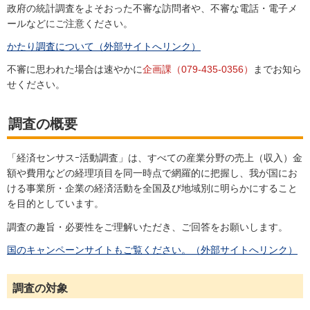
政府の統計調査をよそおった不審な訪問者や、不審な電話・電子メ
ールなどにご注意ください。
かたり調査について（外部サイトへリンク）
不審に思われた場合は速やかに
企画課（079-435-0356）
までお知ら
せください。
調査の概要
「経済センサスｰ活動調査」は、すべての産業分野の売上（収入）金
額や費用などの経理項目を同一時点で網羅的に把握し、我が国にお
ける事業所・企業の経済活動を全国及び地域別に明らかにすること
を目的としています。
調査の趣旨・必要性をご理解いただき、ご回答をお願いします。
国のキャンペーンサイトもご覧ください。（外部サイトへリンク）
調査の対象