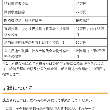
特別障害者控除
40万円
勤労学生控除
27万円
医療費控除、雑損控除等
税控除額
寡婦控除、ひとり親控除（養育者・扶養義
27万円または35万
務者のみ）
円
給与所得控除等の見直しに伴う控除※1
10万円
公共用地の取得に伴う土地代金や物件移転
控除額（上限5千万
料等の控除
円）
※1 所得金額に給与所得または公的年金等に係る所得を含む場合
は、給与所得の金額及び公的年金等に係る所得の金額から10万円を
控除します。
届出について
該当される方は、次のものを用意して手続きしてください。
1.親・子全員の健康保険が確認できる下記のいずれか一点