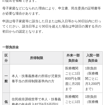
の提出を省略できます。
母子家庭などになられた理由により、申立書、民生委員の証明書等
が必要な場合があります。
申請は母子家庭等に該当した日または転入日等から30日以内に行っ
てください。該当日等より30日を超えた場合は申請日の属する月の
初日からの認定となります。
一部負担金
区
外来一部
入院一部
所得制限
分
負担金
負担金
医療機関
1割負担
ごとに1日
（医療機
一
本人・扶養義務者の所得が児童扶
800円を限
関ごとに
般
養手当の所得制限基準内の方
度に月2回
月3,200円
まで
まで）
医療機関
1割負担
住民税非課税世帯で本人・扶養義
低
ごとに1日
（医療機
務者の年金収入82万6千5百円以