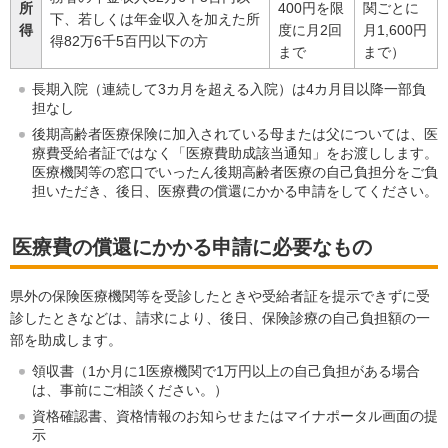
所
400円を限
関ごとに
下、若しくは年金収入を加えた所
得
度に月2回
月1,600円
得82万6千5百円以下の方
まで
まで）
長期入院（連続して3カ月を超える入院）は4カ月目以降一部負
担なし
後期高齢者医療保険に加入されている母または父については、医
療費受給者証ではなく「医療費助成該当通知」をお渡しします。
医療機関等の窓口でいったん後期高齢者医療の自己負担分をご負
担いただき、後日、医療費の償還にかかる申請をしてください。
医療費の償還にかかる申請に必要なもの
県外の保険医療機関等を受診したときや受給者証を提示できずに受
診したときなどは、請求により、後日、保険診療の自己負担額の一
部を助成します。
領収書（1か月に1医療機関で1万円以上の自己負担がある場合
は、事前にご相談ください。）
資格確認書、資格情報のお知らせまたはマイナポータル画面の提
示