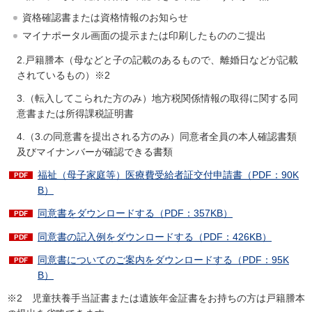
資格確認書または資格情報のお知らせ
マイナポータル画面の提示または印刷したもののご提出
2.戸籍謄本（母などと子の記載のあるもので、離婚日などが記載
されているもの）※2
3.（転入してこられた方のみ）地方税関係情報の取得に関する同
意書または所得課税証明書
4.（3.の同意書を提出される方のみ）同意者全員の本人確認書類
及びマイナンバーが確認できる書類
福祉（母子家庭等）医療費受給者証交付申請書（PDF：90K
B）
同意書をダウンロードする（PDF：357KB）
同意書の記入例をダウンロードする（PDF：426KB）
同意書についてのご案内をダウンロードする（PDF：95K
B）
※2 児童扶養手当証書または遺族年金証書をお持ちの方は戸籍謄本