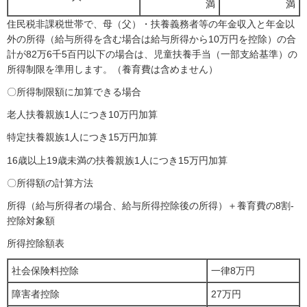
満
満
住民税非課税世帯で、母（父）・扶養義務者等の年金収入と年金以
外の所得（給与所得を含む場合は給与所得から10万円を控除）の合
計が82万6千5百円以下の場合は、児童扶養手当（一部支給基準）の
所得制限を準用します。（養育費は含めません）
〇所得制限額に加算できる場合
老人扶養親族1人につき10万円加算
特定扶養親族1人につき15万円加算
16歳以上19歳未満の扶養親族1人につき15万円加算
〇所得額の計算方法
所得（給与所得者の場合、給与所得控除後の所得）＋養育費の8割-
控除対象額
所得控除額表
社会保険料控除
一律8万円
障害者控除
27万円