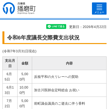
兵庫県 播磨
町
メニュー
更新日：2026年4月22日
令和6年度議長交際費支出状況
(令和7年3月31日現在)
支出月
金額
内容
日
6月
5,00
反核平和の火リレーへの賛助
5日
0円
6月1
10,00
加古川医師会定時総会 お祝い
3日
0円
7月
5,00
前町議会議員のご逝去に伴う香料
2日
0円