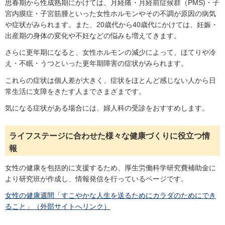
思春期から性成熟期にかけては、月経痛・月経前症候群（PMS)・子
宮内膜症・子宮筋腫といった女性ホルモンやその不調が原因の病気
や症状がみられます。また、20歳代から40歳代にかけては、妊娠・
出産期の身体の変化や不妊などの悩みも増えてきます。
さらに更年期になると、女性ホルモンの減少によって、ほてりや冷
え・不眠・うつといった更年期障害の症状がみられます。
これらの症状は個人差が大きく、症状をほとんど感じない人から日
常生活に支障をきたす人までさまざまです。
気になる症状がある場合には、婦人科の受診をおすすめします。
ライフステージに合わせた様々な健康づくりに役立つ情
報
女性の健康を包括的に支援するため、厚生労働科学研究費補助金に
より研究班が作成し、情報発信を行っているページです。
女性の健康週間「すこやかな人生を送るためにカラダのためにでき
ること」（外部サイトへリンク）