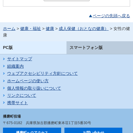
ページの先頭へ戻る
ホーム
>
健康・福祉
>
健康
>
成人保健（おとなの健康）
> 女性の健
康
PC版
スマートフォン版
サイトマップ
組織案内
ウェブアクセシビリティ方針について
ホームページの使い方
個人情報の取り扱いについて
リンクについて
携帯サイト
播磨町役場
〒675-0182
兵庫県加古郡播磨町東本荘1丁目5番30号
播磨町へのアクセス
お問い合わせ