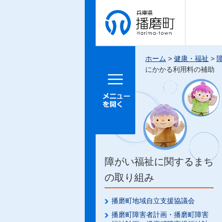
兵庫県 播
磨町
ホーム
>
健康・福祉
>
にかかる利用料の補助
メニュー
を開く
障がい福祉に関するまち
の取り組み
播磨町地域自立支援協議会
播磨町障害者計画・播磨町障害