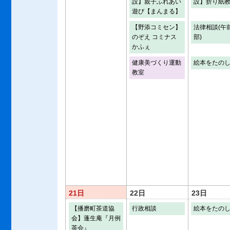
設】親子ふれあい
設】折り紙
遊び【まんまる】
【野添コミセン】
法律相談(午
のぞえ コミナス
部)
かふぇ
健康美づくり運動
絵本をたの
教室
21日
22日
23日
【播磨町茶道協
行政相談
絵本をたの
会】蓬生庵『月例
茶会』