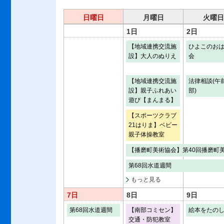
日曜日
月曜日
火曜日
1日
2日
【地域連携交流施
ひよこのお
設】大人のぬりえ
会
【地域連携交流施
法律相談(午
設】親子ふれあい
部)
遊び【まんまる】
【スポーツクラブ
21はりま】ベビー
親子体操教室
【播磨町美術協会】第40回播磨町
第68回水道週間
もっと見る
7日
8日
9日
第68回水道週間
【南部コミセン】
絵本をたの
交通・防犯教室