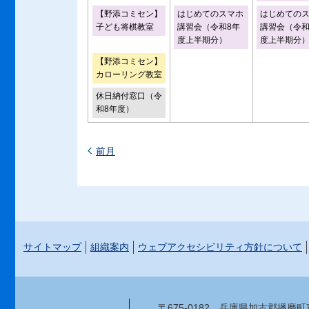
【野添コミセン】
はじめてのスマホ
はじめての
子ども将棋教室
講習会（令和8年
講習会（令和
度上半期分）
度上半期分
【野添コミセン】
カローリング教室
休日納付窓口（令
和8年度）
前月
サイトマップ
組織案内
ウェブアクセシビリティ方針について
〒675-0182
兵庫県加古郡播磨町東