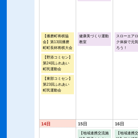
【播磨町将棋協
健康美づくり運動
スローエア
会】第13回播磨
教室
ク体操で元
町町長杯将棋大会
ろう！
【野添コミセン】
第24回ふれあい
町民運動会
【東部コミセン】
第23回ふれあい
町民運動会
14日
15日
16日
【地域連携交流施
【地域連携